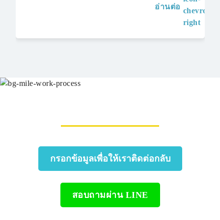
อ่านต่อ
บริการ
น้ำแร่เย็น OEM สำหรับบริษัท-องค์กร
บทความ
น้ำแร่ OEM สำหรับ SME-StartUp
ติดต่อเรา
น้ำแร่ OEM สำหรับคาเฟ่ และร้านกาแฟ
ผลิตน้ำแร่เย็น OEM ในกรุงเทพ
สนใจสั่งผลิตน้ำดื่มกับเรา
ยืนยัน
กรอกข้อมูลเพื่อให้เราติดต่อกลับ
หรือ
สอบถามผ่าน LINE